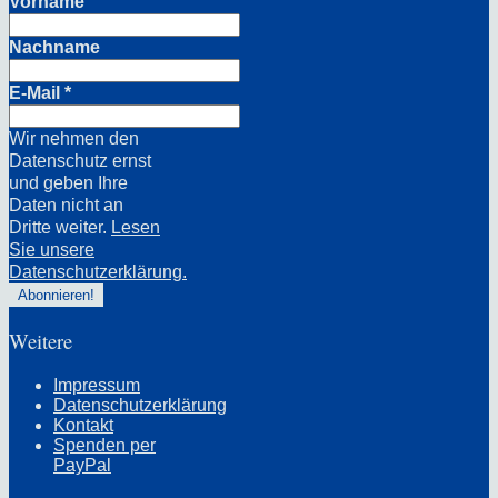
Vorname
Nachname
E-Mail
*
Wir nehmen den
Datenschutz ernst
und geben Ihre
Daten nicht an
Dritte weiter.
Lesen
Sie unsere
Datenschutzerklärung.
Weitere
Impressum
Datenschutzerklärung
Kontakt
Spenden per
PayPal