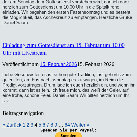
der am Sonntag dem Gottesdienst vorstehen wird, darf ich ganz
herzlich zum Gottesdienst um 10.00 Uhr in die Spitalkirche
einladen. Wir begehen den ersten Fastensonntag und es besteht
die Möglichkeit, das Aschekreuz zu empfangen. Herzliche Grüße
Daniel Saam
Einladung zum Gottesdienst am 15. Februar um 10.00
Uhr mit Livestream
Veröffentlicht am
15. Februar 2026
15. Februar 2026
Liebe Geschwister, es ist schon gute Tradition, fast gehört’s zum
guten Ton, am Fastnachtssonntag es zu wagen, im Reim die
Predigt vorzutragen. Drum lade ich euch herzlich ein, und wenn ihr
kommt, dann ist es fein. Ich freue mich, das weiß der Geier, auf
eine frohe, schöne Feier. Daniel Saam Wir bitten herzlich um Ihr
[…]
Beitragsnavigation
« Zurück
1
2
3
4
5
6
7
8
9
…
64
Weiter »
Spenden Sie per PayPal: