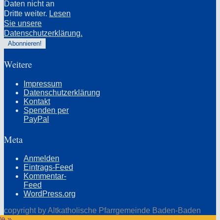
Daten nicht an
Dritte weiter.
Lesen
Sie unsere
Datenschutzerklärung.
Weitere
Impressum
Datenschutzerklärung
Kontakt
Spenden per
PayPal
Meta
Anmelden
Eintrags-Feed
Kommentar-
Feed
WordPress.org
copyright by Altkatholische Pfarrgemeinde Baden-Baden
te »