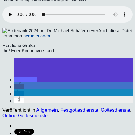
Auch diese Datei
kann man
herunterladen
.
Herzliche Grüße
Ihr / Euer Kirchenvorstand
Veröffentlicht in
Allgemein
,
Festgottesdienste
,
Gottesdienste
,
Online-Gottesdienste
.