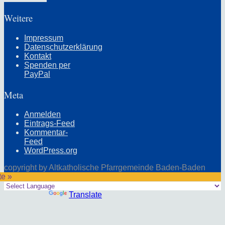
Weitere
Impressum
Datenschutzerklärung
Kontakt
Spenden per
PayPal
Meta
Anmelden
Eintrags-Feed
Kommentar-
Feed
WordPress.org
copyright by Altkatholische Pfarrgemeinde Baden-Baden
te »
Powered by
Translate