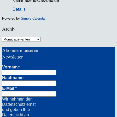
Kaminabend@ak-bad.de
Details
Powered by
Simple Calendar
Archiv
Archiv
Abonniere unseren
Newsletter
Vorname
Nachname
E-Mail
*
Wir nehmen den
Datenschutz ernst
und geben Ihre
Daten nicht an