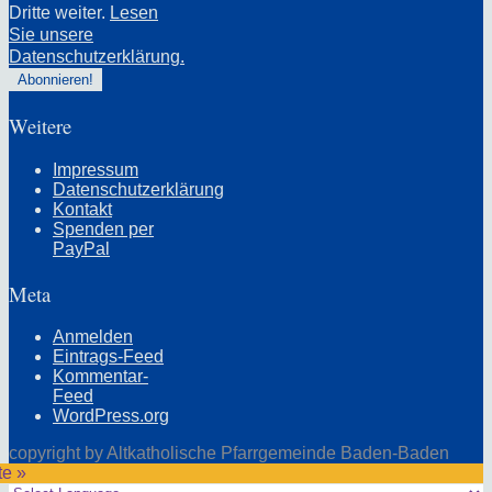
Dritte weiter.
Lesen
Sie unsere
Datenschutzerklärung.
Weitere
Impressum
Datenschutzerklärung
Kontakt
Spenden per
PayPal
Meta
Anmelden
Eintrags-Feed
Kommentar-
Feed
WordPress.org
copyright by Altkatholische Pfarrgemeinde Baden-Baden
te »