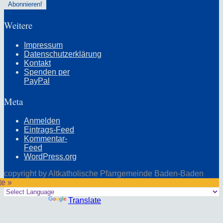
Weitere
Impressum
Datenschutzerklärung
Kontakt
Spenden per
PayPal
Meta
Anmelden
Eintrags-Feed
Kommentar-
Feed
WordPress.org
copyright by Altkatholische Pfarrgemeinde Baden-Baden
te »
Powered by
Translate