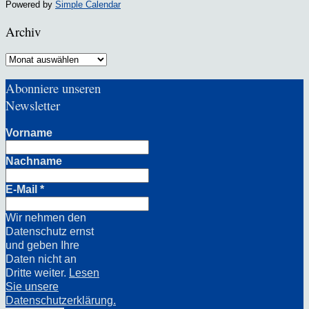
Powered by
Simple Calendar
Archiv
Archiv
Abonniere unseren
Newsletter
Vorname
Nachname
E-Mail
*
Wir nehmen den
Datenschutz ernst
und geben Ihre
Daten nicht an
Dritte weiter.
Lesen
Sie unsere
Datenschutzerklärung.