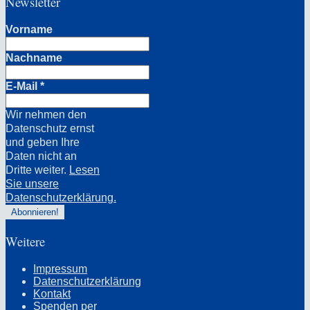
Newsletter
Vorname
Nachname
E-Mail
*
Wir nehmen den
Datenschutz ernst
und geben Ihre
Daten nicht an
Dritte weiter.
Lesen
Sie unsere
Datenschutzerklärung.
Weitere
Impressum
Datenschutzerklärung
Kontakt
Spenden per