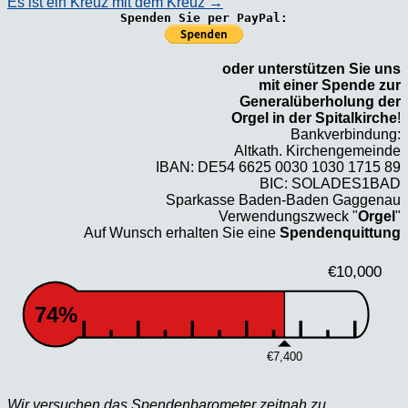
Es ist ein Kreuz mit dem Kreuz
→
Spenden Sie per PayPal:
oder unterstützen Sie uns
mit einer Spende zur
Generalüberholung der
Orgel in der Spitalkirche
!
Bankverbindung:
Altkath. Kirchengemeinde
IBAN: DE54 6625 0030 1030 1715 89
BIC: SOLADES1BAD
Sparkasse Baden-Baden Gaggenau
Verwendungszweck "
Orgel
"
Auf Wunsch erhalten Sie eine
Spendenquittung
€10,000
74%
€7,400
Wir versuchen das Spendenbarometer zeitnah zu