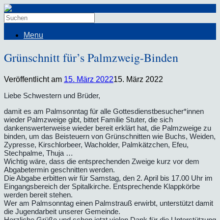
Menu
Grünschnitt für’s Palmzweig-Binden
Veröffentlicht am
15. März 2022
15. März 2022
Liebe Schwestern und Brüder,
damit es am Palmsonntag für alle Gottesdienstbesucher*innen
wieder Palmzweige gibt, bittet Familie Stuter, die sich
dankenswerterweise wieder bereit erklärt hat, die Palmzweige zu
binden, um das Beisteuern von Grünschnitten wie Buchs,
Weiden,
Zypresse,
Kirschlorbeer,
Wacholder, Palmkätzchen,
Efeu,
Stechpalme,
Thuja
…
Wichtig wäre, dass die entsprechenden Zweige kurz vor dem
Abgabetermin geschnitten werden.
Die Abgabe erbitten wir für Samstag, den 2. April bis 17.00 Uhr im
Eingangsbereich der Spitalkirche. Entsprechende Klappkörbe
werden bereit stehen.
Wer am Palmsonntag einen Palmstrauß erwirbt, unterstützt damit
die Jugendarbeit unserer Gemeinde.
Herzliche Grüße und schon jetzt vielen Dank für die Unterstützung