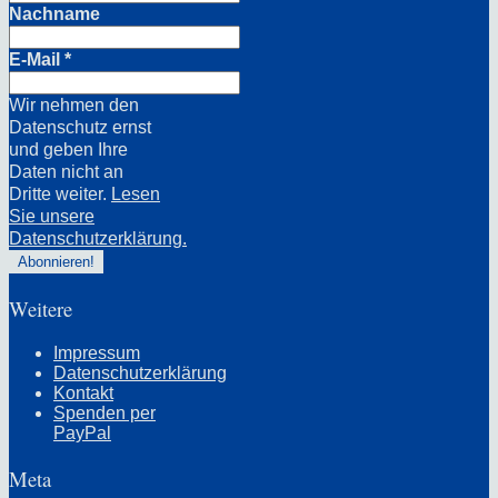
Nachname
E-Mail
*
Wir nehmen den
Datenschutz ernst
und geben Ihre
Daten nicht an
Dritte weiter.
Lesen
Sie unsere
Datenschutzerklärung.
Weitere
Impressum
Datenschutzerklärung
Kontakt
Spenden per
PayPal
Meta