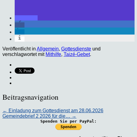
Veröffentlicht in
Allgemein
,
Gottesdienste
und
verschlagwortet mit
Mithilfe
,
Taizé-Gebet
.
Beitragsnavigation
←
Einladung zum Gottesdienst am 28.06.2026
Gemeindebrief 2 2026 für die…
→
Spenden Sie per PayPal: