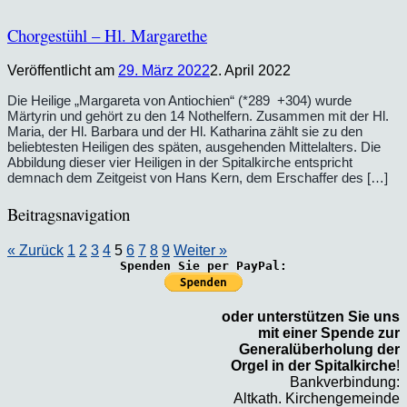
Chorgestühl – Hl. Margarethe
Veröffentlicht am
29. März 2022
2. April 2022
Die Heilige „Margareta von Antiochien“ (*289 +304) wurde
Märtyrin und gehört zu den 14 Nothelfern. Zusammen mit der Hl.
Maria, der Hl. Barbara und der Hl. Katharina zählt sie zu den
beliebtesten Heiligen des späten, ausgehenden Mittelalters. Die
Abbildung dieser vier Heiligen in der Spitalkirche entspricht
demnach dem Zeitgeist von Hans Kern, dem Erschaffer des […]
Beitragsnavigation
« Zurück
1
2
3
4
5
6
7
8
9
Weiter »
Spenden Sie per PayPal:
oder unterstützen Sie uns
mit einer Spende zur
Generalüberholung der
Orgel in der Spitalkirche
!
Bankverbindung:
Altkath. Kirchengemeinde