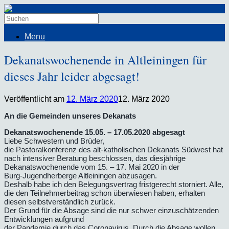
Menu
Dekanatswochenende in Altleiningen für
dieses Jahr leider abgesagt!
Veröffentlicht am
12. März 2020
12. März 2020
An die Gemeinden unseres Dekanats
Dekanatswochenende 15.05. – 17.05.2020 abgesagt
Liebe Schwestern und Brüder,
die Pastoralkonferenz des alt-katholischen Dekanats Südwest hat
nach intensiver Beratung beschlossen, das diesjährige
Dekanatswochenende vom 15. – 17. Mai 2020 in der
Burg-Jugendherberge Altleiningen abzusagen.
Deshalb habe ich den Belegungsvertrag fristgerecht storniert. Alle,
die den Teilnehmerbeitrag schon überwiesen haben, erhalten
diesen selbstverständlich zurück.
Der Grund für die Absage sind die nur schwer einzuschätzenden
Entwicklungen aufgrund
der Pandemie durch das Coronavirus. Durch die Absage wollen