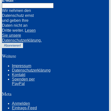
E-Mail
*
Wir nehmen den
Datenschutz ernst
und geben Ihre
Daten nicht an
Dritte weiter.
Lesen
Sie unsere
Datenschutzerklärung.
Weitere
Impressum
Datenschutzerklärung
Kontakt
Spenden per
PayPal
Meta
Anmelden
Eintrags-Feed