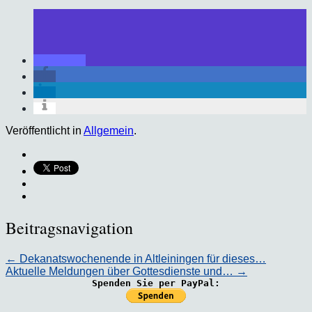
Veröffentlicht in
Allgemein
.
Beitragsnavigation
←
Dekanatswochenende in Altleiningen für dieses…
Aktuelle Meldungen über Gottesdienste und…
→
Spenden Sie per PayPal: