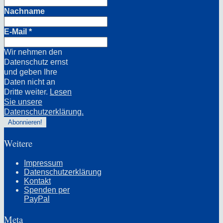
Nachname
E-Mail
*
Wir nehmen den
Datenschutz ernst
und geben Ihre
Daten nicht an
Dritte weiter.
Lesen
Sie unsere
Datenschutzerklärung.
Weitere
Impressum
Datenschutzerklärung
Kontakt
Spenden per
PayPal
Meta