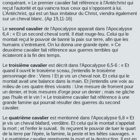
conquérant. » Le premier cavalier fait référence à l’Antéchrist qui
reçut l’autorité et qui vaincra tous ceux qui s’opposent à lui.
L’Antéchrist, qui est un faux imitateur du Christ, viendra également
sur un cheval blanc. (Ap 19,11-16)
Le
second cavalier
de l’Apocalypse apparait dans l’Apocalypse
6,4 : « Et un second cheval sortit. Il était rouge-feu. Celui qui le
montait reçut le pouvoir de bannir la paix sur terre, afin que les
humains s’entretuent. On lui donna une grande épée. » Ce
deuxième cavalier fait référence aux guerres terribles qui
éclateront à la fin des temps.
Le
troisième cavalier
est décrit dans l’Apocalypse 6,5-6 : « Et
quand il ouvrit le troisième sceau, j’entendis le troisième
personnage dire : Viens ! Et je vis un cheval noir. Et celui qui le
montait avait une balance dans la main. Et j’entendis une voix au
milieu de ces quatre êtres vivants : Une mesure de froment pour
un denier, et trois mesures d’orge pour un denier ; mais ne gâche
pas l’huile et le vin ! » Le troisième cavalier fait référence à une
grande famine qui pourrait résulter des guerres du second
cavalier.
Le
quatrième cavalier
est mentionné dans l’Apocalypse 6,8 « Et
je vis un cheval blafard, verdâtre. Et celui qui le montait s’appelait
la mort ; et l’enfer le suivait. Ils reçurent le pouvoir de tuer le quart
de la terre par l’épée, la famine, la peste et les bêtes sauvages. »
Le quatrième cavalier représente la mort et la destruction. Il est en