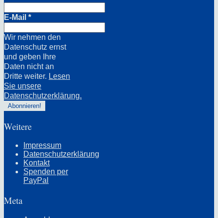
E-Mail
*
Wir nehmen den
Datenschutz ernst
und geben Ihre
Daten nicht an
Dritte weiter.
Lesen
Sie unsere
Datenschutzerklärung.
Weitere
Impressum
Datenschutzerklärung
Kontakt
Spenden per
PayPal
Meta