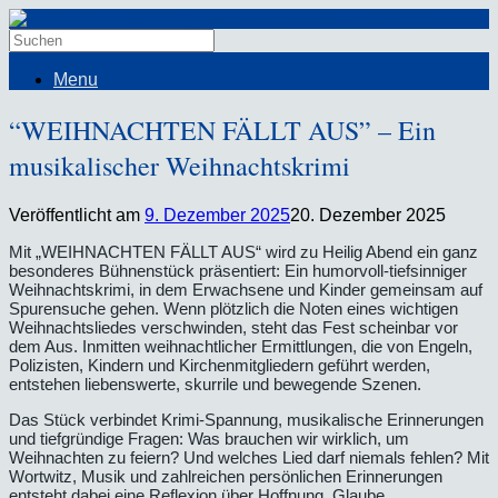
Menu
“WEIHNACHTEN FÄLLT AUS” – Ein
musikalischer Weihnachtskrimi
Veröffentlicht am
9. Dezember 2025
20. Dezember 2025
Mit „WEIHNACHTEN FÄLLT AUS“ wird zu Heilig Abend ein ganz
besonderes Bühnenstück präsentiert:
Ein humorvoll-tiefsinniger
Weihnachtskrimi, in dem Erwachsene und Kinder gemeinsam auf
Spurensuche gehen. Wenn plötzlich die Noten eines wichtigen
Weihnachtsliedes verschwinden, steht das Fest scheinbar vor
dem Aus. Inmitten weihnachtlicher Ermittlungen, die von Engeln,
Polizisten, Kindern und Kirchenmitgliedern geführt werden,
entstehen liebenswerte, skurrile und bewegende Szenen.
Das Stück verbindet Krimi-Spannung, musikalische Erinnerungen
und tiefgründige Fragen: Was brauchen wir wirklich, um
Weihnachten zu feiern? Und welches Lied darf niemals fehlen? Mit
Wortwitz, Musik und zahlreichen persönlichen Erinnerungen
entsteht dabei eine Reflexion über Hoffnung, Glaube,