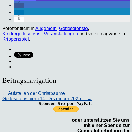
Veröffentlicht in
Allgemein
,
Gottesdienste
,
Kindergottesdienst
,
Veranstaltungen
und verschlagwortet mit
Krippenspiel
.
Beitragsnavigation
←
Aufstellen der Christbäume
Gottesdienst vom 14. Dezember 2025…
→
Spenden Sie per PayPal:
oder unterstützen Sie uns
mit einer Spende zur
Generalüberholung der