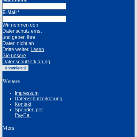
E-Mail
*
Wir nehmen den
Datenschutz ernst
und geben Ihre
Daten nicht an
Dritte weiter.
Lesen
Sie unsere
Datenschutzerklärung.
Weitere
Impressum
Datenschutzerklärung
Kontakt
Spenden per
PayPal
Meta