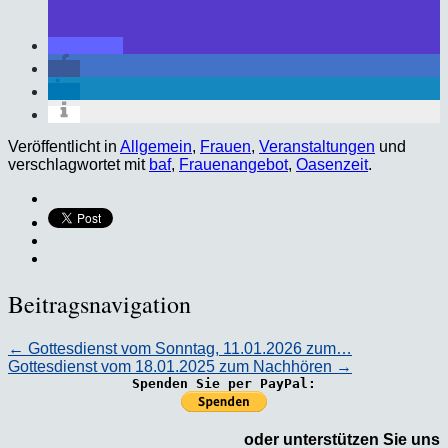
Veröffentlicht in
Allgemein
,
Frauen
,
Veranstaltungen
und
verschlagwortet mit
baf
,
Frauenangebot
,
Oasenzeit
.
Beitragsnavigation
←
Gottesdienst vom Sonntag, 11.01.2026 zum…
Gottesdienst vom 18.01.2025 zum Nachhören
→
Spenden Sie per PayPal:
oder unterstützen Sie uns