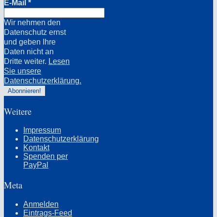
E-Mail
*
Wir nehmen den
Datenschutz ernst
und geben Ihre
Daten nicht an
Dritte weiter.
Lesen
Sie unsere
Datenschutzerklärung.
Weitere
Impressum
Datenschutzerklärung
Kontakt
Spenden per
PayPal
Meta
Anmelden
Eintrags-Feed