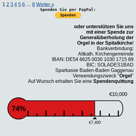
1
2
3
4
5
6
…
8
Weiter »
Spenden Sie per PayPal:
oder unterstützen Sie uns
mit einer Spende zur
Generalüberholung der
Orgel in der Spitalkirche
!
Bankverbindung:
Altkath. Kirchengemeinde
IBAN: DE54 6625 0030 1030 1715 89
BIC: SOLADES1BAD
Sparkasse Baden-Baden Gaggenau
Verwendungszweck "
Orgel
"
Auf Wunsch erhalten Sie eine
Spendenquittung
€10,000
74%
€7,400