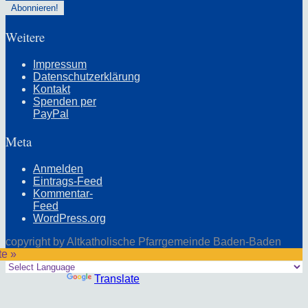
Weitere
Impressum
Datenschutzerklärung
Kontakt
Spenden per
PayPal
Meta
Anmelden
Eintrags-Feed
Kommentar-
Feed
WordPress.org
copyright by Altkatholische Pfarrgemeinde Baden-Baden
te »
Powered by
Translate