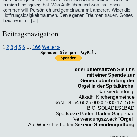
in mich hineingelegt hat. Was Aufblühen und was ins Leben
kommen will. Persönlich und gemeinsam mit anderen. Wider die
Hoffnungslosigkeit träumen. Den eigenen Träumen trauen. Gottes
Träume in mir […]
Beitragsnavigation
1
2
3
4
5
6
…
166
Weiter »
Spenden Sie per PayPal:
oder unterstützen Sie uns
mit einer Spende zur
Generalüberholung der
Orgel in der Spitalkirche
!
Bankverbindung:
Altkath. Kirchengemeinde
IBAN: DE54 6625 0030 1030 1715 89
BIC: SOLADES1BAD
Sparkasse Baden-Baden Gaggenau
Verwendungszweck "
Orgel
"
Auf Wunsch erhalten Sie eine
Spendenquittung