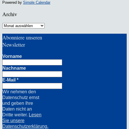
Powered by
Simple Calendar
Archiv
Archiv
Abonniere unseren
Newsletter
Vorname
Nachname
E-Mail
*
Wir nehmen den
Datenschutz ernst
und geben Ihre
Daten nicht an
Dritte weiter.
Lesen
Sie unsere
Datenschutzerklärung.