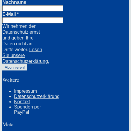
Nachname
E-Mail
*
Wir nehmen den
Datenschutz ernst
und geben Ihre
Daten nicht an
Dritte weiter.
Lesen
Sie unsere
Datenschutzerklärung.
Weitere
Impressum
Datenschutzerklärung
Kontakt
Spenden per
PayPal
Meta