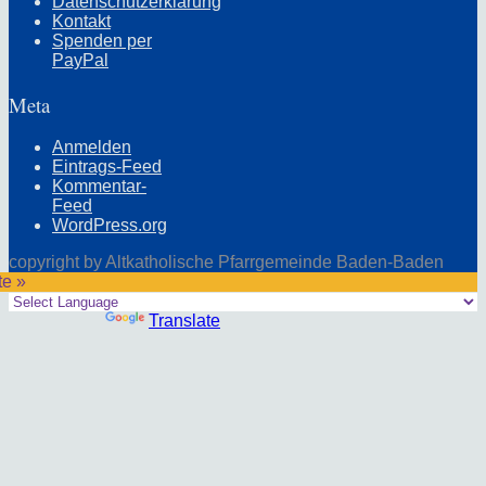
Datenschutzerklärung
Kontakt
Spenden per
PayPal
Meta
Anmelden
Eintrags-Feed
Kommentar-
Feed
WordPress.org
copyright by Altkatholische Pfarrgemeinde Baden-Baden
te »
Powered by
Translate