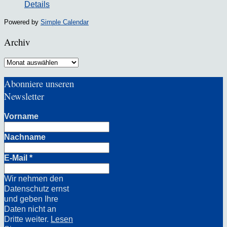
Details
Powered by
Simple Calendar
Archiv
Archiv
Abonniere unseren
Newsletter
Vorname
Nachname
E-Mail
*
Wir nehmen den
Datenschutz ernst
und geben Ihre
Daten nicht an
Dritte weiter.
Lesen