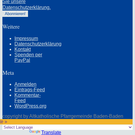
Sie unsere
Datenschutzerklärung.
Weitere
Impressum
Datenschutzerklärung
Kontakt
Spenden per
PayPal
Meta
Anmelden
Eintrags-Feed
Kommentar-
Feed
WordPress.org
copyright by Altkatholische Pfarrgemeinde Baden-Baden
te »
Powered by
Translate