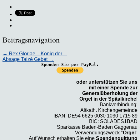
Beitragsnavigation
←
Rex Gloriae – König der…
Absage Taizé Gebet
→
Spenden Sie per PayPal:
oder unterstützen Sie uns
mit einer Spende zur
Generalüberholung der
Orgel in der Spitalkirche
!
Bankverbindung:
Altkath. Kirchengemeinde
IBAN: DE54 6625 0030 1030 1715 89
BIC: SOLADES1BAD
Sparkasse Baden-Baden Gaggenau
Verwendungszweck "
Orgel
"
Auf Wunsch erhalten Sie eine
Spendenquittung