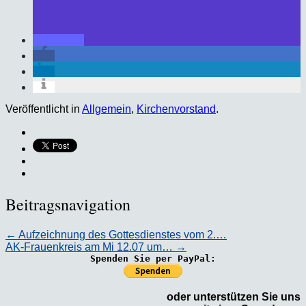
Veröffentlicht in
Allgemein
,
Kirchenvorstand
.
Beitragsnavigation
←
Aufzeichnung des Gottesdienstes vom 2.…
AK-Frauenkreis am Mi 12.07 um…
→
Spenden Sie per PayPal:
oder unterstützen Sie uns