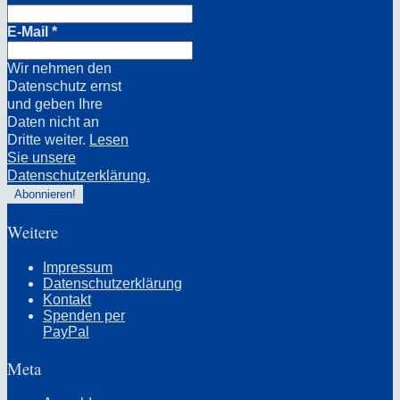
E-Mail
*
Wir nehmen den
Datenschutz ernst
und geben Ihre
Daten nicht an
Dritte weiter.
Lesen
Sie unsere
Datenschutzerklärung.
Weitere
Impressum
Datenschutzerklärung
Kontakt
Spenden per
PayPal
Meta