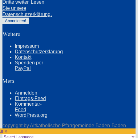
Dritte weiter.
Lesen
Sie unsere
Datenschutzerklärung.
Weitere
Impressum
Datenschutzerklärung
Kontakt
Spenden per
PayPal
Meta
Anmelden
Eintrags-Feed
Kommentar-
Feed
WordPress.org
copyright by Altkatholische Pfarrgemeinde Baden-Baden
te »