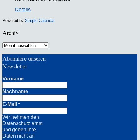
Details
Powered by
Simple Calendar
Archiv
Archiv
Abonniere unseren
Newsletter
Vorname
Nachname
E-Mail
*
Wir nehmen den
Datenschutz ernst
und geben Ihre
Daten nicht an