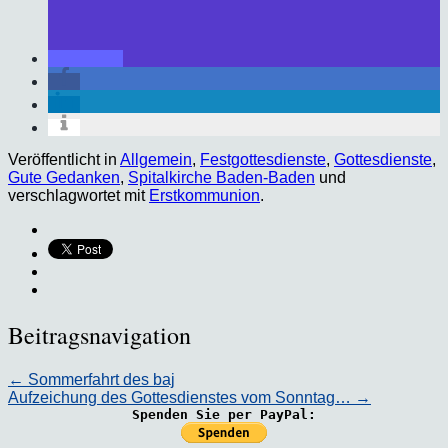
Veröffentlicht in
Allgemein
,
Festgottesdienste
,
Gottesdienste
,
Gute Gedanken
,
Spitalkirche Baden-Baden
und
verschlagwortet mit
Erstkommunion
.
Beitragsnavigation
←
Sommerfahrt des baj
Aufzeichung des Gottesdienstes vom Sonntag…
→
Spenden Sie per PayPal: