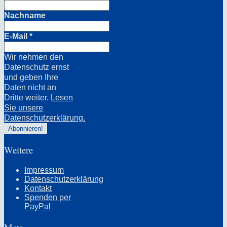
Nachname
E-Mail
*
Wir nehmen den
Datenschutz ernst
und geben Ihre
Daten nicht an
Dritte weiter.
Lesen
Sie unsere
Datenschutzerklärung.
Weitere
Impressum
Datenschutzerklärung
Kontakt
Spenden per
PayPal