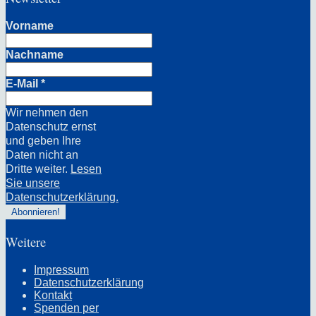
Vorname
Nachname
E-Mail
*
Wir nehmen den
Datenschutz ernst
und geben Ihre
Daten nicht an
Dritte weiter.
Lesen
Sie unsere
Datenschutzerklärung.
Weitere
Impressum
Datenschutzerklärung
Kontakt
Spenden per