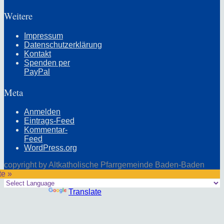
Weitere
Impressum
Datenschutzerklärung
Kontakt
Spenden per
PayPal
Meta
Anmelden
Eintrags-Feed
Kommentar-
Feed
WordPress.org
copyright by Altkatholische Pfarrgemeinde Baden-Baden
te »
Powered by
Translate