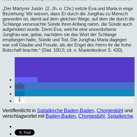
„Der Märtyrer Justin (2. Jh. n. Chr.) setzte Eva und Maria in enge
Beziehung: Wir wissen, dass Er durch die Jungfrau zu Mensch
geworden ist, damit auf dem gleichen Wege, auf dem die durch die
Schlange verursachte Sünde ihren Anfang nahm, die Sünde auch
aufgehoben wurde. Denn Eva, welche eine unverdorbene
Jungfrau war, gebar, nachdem sie das Wort der Schlange
empfangen hatte, Sünde und Tod. Die Jungfrau Maria dagegen
war voll Glaube und Freude, als der Engel des Herrn ihr die frohe
Botschaft brachte.“ (Dial. 100,5; zit. n. Marienlexikon S. 420).
Veröffentlicht in
Spitalkirche Baden-Baden
,
Chorgestühl
und
verschlagwortet mit
Baden-Baden
,
Chorgestühl
,
Spitalkirche
.