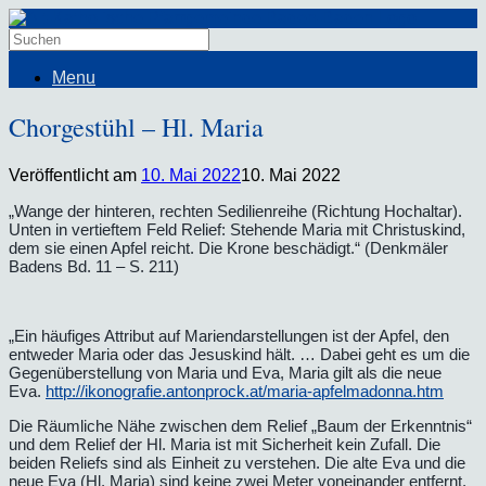
Menu
Chorgestühl – Hl. Maria
Veröffentlicht am
10. Mai 2022
10. Mai 2022
„Wange der hinteren, rechten Sedilienreihe (Richtung Hochaltar).
Unten in vertieftem Feld Relief: Stehende Maria mit Christuskind,
dem sie einen Apfel reicht. Die Krone beschädigt.“ (Denkmäler
Badens Bd. 11 – S. 211)
„Ein häufiges Attribut auf Mariendarstellungen ist der Apfel, den
entweder Maria oder das Jesuskind hält. … Dabei geht es um die
Gegenüberstellung von Maria und Eva, Maria gilt als die neue
Eva.
http://ikonografie.antonprock.at/maria-apfelmadonna.htm
Die Räumliche Nähe zwischen dem Relief „Baum der Erkenntnis“
und dem Relief der Hl. Maria ist mit Sicherheit kein Zufall. Die
beiden Reliefs sind als Einheit zu verstehen. Die alte Eva und die
neue Eva (Hl. Maria) sind keine zwei Meter voneinander entfernt.