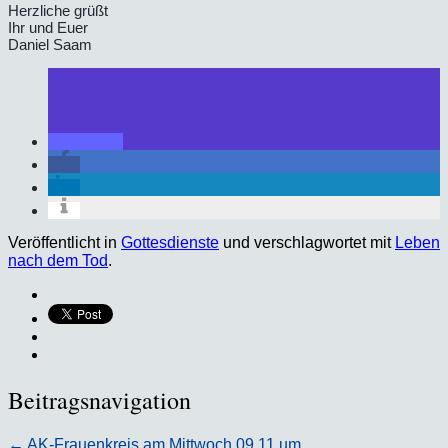
Herzliche grüßt
Ihr und Euer
Daniel Saam
Veröffentlicht in
Gottesdienste
und verschlagwortet mit
Leben
nach dem Tod
.
Beitragsnavigation
←
AK-Frauenkreis am Mittwoch 09.11 um…