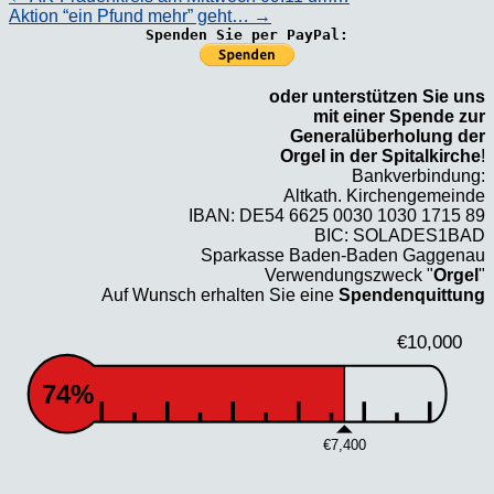
Aktion “ein Pfund mehr” geht…
→
Spenden Sie per PayPal:
oder unterstützen Sie uns
mit einer Spende zur
Generalüberholung der
Orgel in der Spitalkirche
!
Bankverbindung:
Altkath. Kirchengemeinde
IBAN: DE54 6625 0030 1030 1715 89
BIC: SOLADES1BAD
Sparkasse Baden-Baden Gaggenau
Verwendungszweck "
Orgel
"
Auf Wunsch erhalten Sie eine
Spendenquittung
€10,000
74%
€7,400