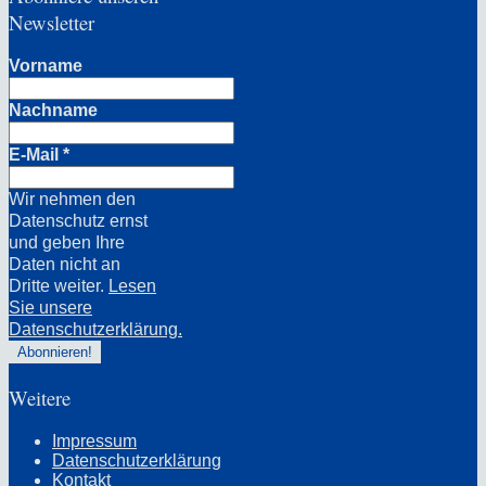
Newsletter
Vorname
Nachname
E-Mail
*
Wir nehmen den
Datenschutz ernst
und geben Ihre
Daten nicht an
Dritte weiter.
Lesen
Sie unsere
Datenschutzerklärung.
Weitere
Impressum
Datenschutzerklärung
Kontakt