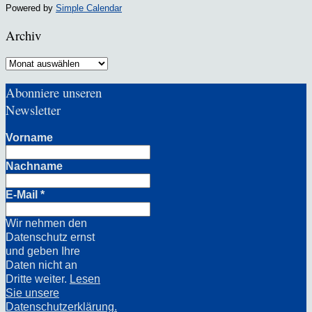
Powered by
Simple Calendar
Archiv
Archiv
Abonniere unseren
Newsletter
Vorname
Nachname
E-Mail
*
Wir nehmen den
Datenschutz ernst
und geben Ihre
Daten nicht an
Dritte weiter.
Lesen
Sie unsere
Datenschutzerklärung.