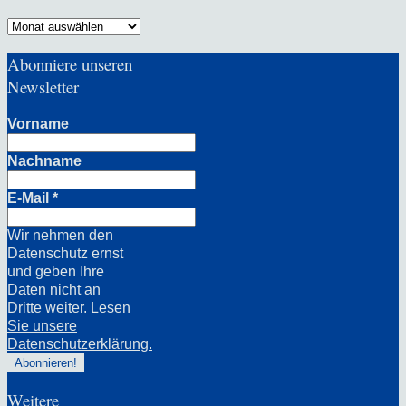
Archiv
Abonniere unseren
Newsletter
Vorname
Nachname
E-Mail
*
Wir nehmen den
Datenschutz ernst
und geben Ihre
Daten nicht an
Dritte weiter.
Lesen
Sie unsere
Datenschutzerklärung.
Weitere