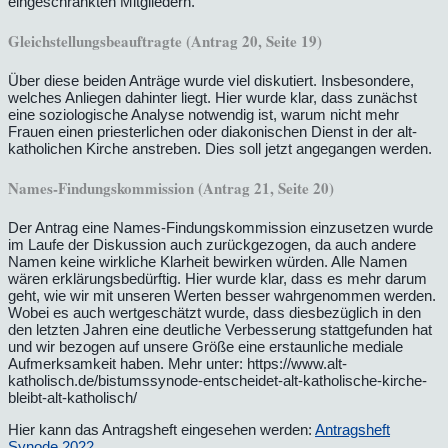
eingeschränkten Mitgliedern.
Gleichstellungsbeauftragte (Antrag 20, Seite 19)
Über diese beiden Anträge wurde viel diskutiert. Insbesondere,
welches Anliegen dahinter liegt. Hier wurde klar, dass zunächst
eine soziologische Analyse notwendig ist, warum nicht mehr
Frauen einen priesterlichen oder diakonischen Dienst in der alt-
katholichen Kirche anstreben. Dies soll jetzt angegangen werden.
Names-Findungskommission (Antrag 21, Seite 20)
Der Antrag eine Names-Findungskommission einzusetzen wurde
im Laufe der Diskussion auch zurückgezogen, da auch andere
Namen keine wirkliche Klarheit bewirken würden. Alle Namen
wären erklärungsbedürftig. Hier wurde klar, dass es mehr darum
geht, wie wir mit unseren Werten besser wahrgenommen werden.
Wobei es auch wertgeschätzt wurde, dass diesbezüglich in den
den letzten Jahren eine deutliche Verbesserung stattgefunden hat
und wir bezogen auf unsere Größe eine erstaunliche mediale
Aufmerksamkeit haben. Mehr unter: https://www.alt-
katholisch.de/bistumssynode-entscheidet-alt-katholische-kirche-
bleibt-alt-katholisch/
Hier kann das Antragsheft eingesehen werden:
Antragsheft
Synode 2022