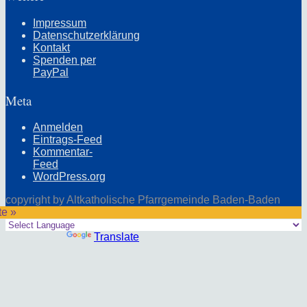
Impressum
Datenschutzerklärung
Kontakt
Spenden per
PayPal
Meta
Anmelden
Eintrags-Feed
Kommentar-
Feed
WordPress.org
copyright by Altkatholische Pfarrgemeinde Baden-Baden
te »
Powered by
Translate