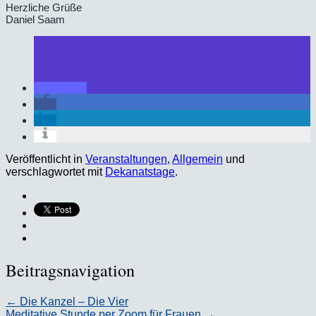
Herzliche Grüße
Daniel Saam
Veröffentlicht in
Veranstaltungen
,
Allgemein
und
verschlagwortet mit
Dekanatstage
.
Beitragsnavigation
←
Die Kanzel – Die Vier
Meditative Stunde per Zoom für Frauen
→