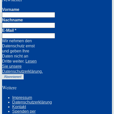
Vorname
Nachname
E-Mail
*
Wir nehmen den
Datenschutz ernst
und geben Ihre
Daten nicht an
Dritte weiter.
Lesen
Sie unsere
Datenschutzerklärung.
Weitere
Impressum
Datenschutzerklärung
Kontakt
Spenden per