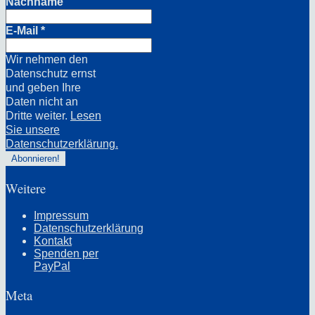
Nachname
E-Mail
*
Wir nehmen den
Datenschutz ernst
und geben Ihre
Daten nicht an
Dritte weiter.
Lesen
Sie unsere
Datenschutzerklärung.
Weitere
Impressum
Datenschutzerklärung
Kontakt
Spenden per
PayPal
Meta