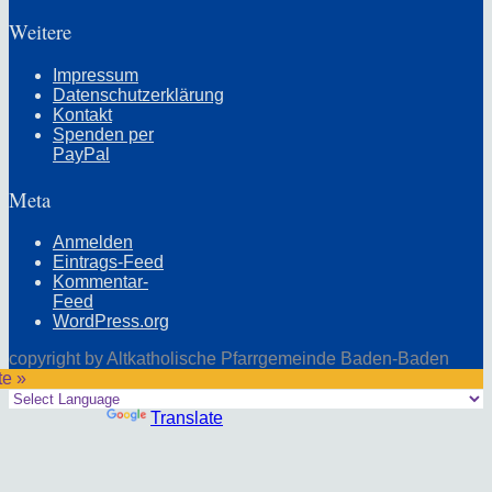
Weitere
Impressum
Datenschutzerklärung
Kontakt
Spenden per
PayPal
Meta
Anmelden
Eintrags-Feed
Kommentar-
Feed
WordPress.org
copyright by Altkatholische Pfarrgemeinde Baden-Baden
te »
Powered by
Translate