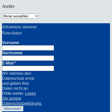
Archiv
Archiv
Abonniere unseren
Newsletter
Vorname
Nachname
E-Mail
*
Wir nehmen den
Datenschutz ernst
und geben Ihre
Daten nicht an
Dritte weiter.
Lesen
Sie unsere
Datenschutzerklärung.