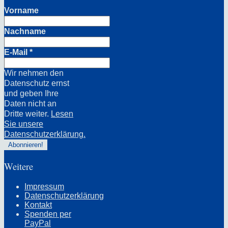
Vorname
Nachname
E-Mail
*
Wir nehmen den
Datenschutz ernst
und geben Ihre
Daten nicht an
Dritte weiter.
Lesen
Sie unsere
Datenschutzerklärung.
Weitere
Impressum
Datenschutzerklärung
Kontakt
Spenden per
PayPal