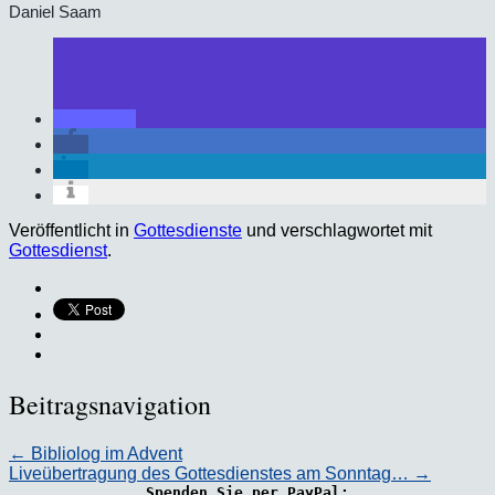
Daniel Saam
Veröffentlicht in
Gottesdienste
und verschlagwortet mit
Gottesdienst
.
Beitragsnavigation
←
Bibliolog im Advent
Liveübertragung des Gottesdienstes am Sonntag…
→
Spenden Sie per PayPal: