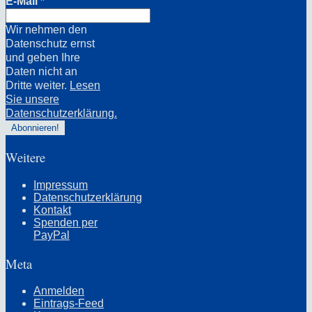
E-Mail
*
Wir nehmen den
Datenschutz ernst
und geben Ihre
Daten nicht an
Dritte weiter.
Lesen
Sie unsere
Datenschutzerklärung.
Weitere
Impressum
Datenschutzerklärung
Kontakt
Spenden per
PayPal
Meta
Anmelden
Eintrags-Feed