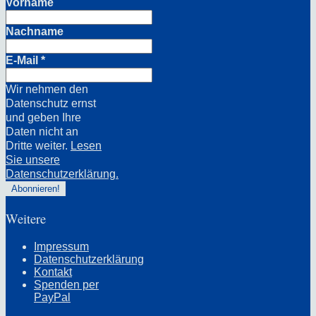
Vorname
Nachname
E-Mail
*
Wir nehmen den
Datenschutz ernst
und geben Ihre
Daten nicht an
Dritte weiter.
Lesen
Sie unsere
Datenschutzerklärung.
Weitere
Impressum
Datenschutzerklärung
Kontakt
Spenden per
PayPal