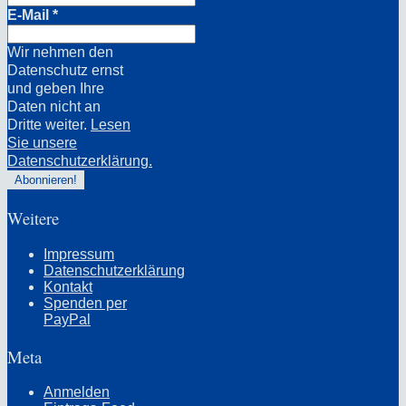
E-Mail
*
Wir nehmen den
Datenschutz ernst
und geben Ihre
Daten nicht an
Dritte weiter.
Lesen
Sie unsere
Datenschutzerklärung.
Weitere
Impressum
Datenschutzerklärung
Kontakt
Spenden per
PayPal
Meta
Anmelden