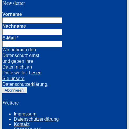
Newsletter
Vorname
Nachname
E-Mail
*
Wir nehmen den
Datenschutz ernst
und geben Ihre
Daten nicht an
Dritte weiter.
Lesen
Sie unsere
Datenschutzerklärung.
Weitere
Impressum
Datenschutzerklärung
Kontakt