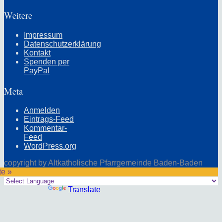
Weitere
Impressum
Datenschutzerklärung
Kontakt
Spenden per
PayPal
Meta
Anmelden
Eintrags-Feed
Kommentar-
Feed
WordPress.org
copyright by Altkatholische Pfarrgemeinde Baden-Baden
te »
Powered by
Translate