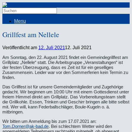
Menu
Grillfest am Nellele
Veröffentlicht am
12. Juli 2021
12. Juli 2021
Am Sonntag, den 22. August 2021 findet ein Gemeindegrillfest am
Grillplatz „Nellele“ statt. Die Arbeitsgruppe „Veranstaltungen“ ist
der festen Überzeugung, dass es Zeit ist für ein geselliges
Zusammensein. Leider war vor den Sommerferien kein Termin zu
finden.
Das Grillfest ist für unsere Gemeindemitglieder und Zugehörige
gedacht. Wir beginnen um 10:00 Uhr mit einem Gottesdienst unter
freiem Himmel direkt am Grillplatz. Das Vorbereitungsteam stellt
die Grillkohle. Essen, Trinken und Geschirr bringen alle bitte selbst
mit. Wer will, kann Federballschläger, Boule-Kugeln o. ä.
mitbringen.
Wir bitten um Anmeldung bis zum 17.07.2021 an:
Tom.Dorner@ak-bad.de
. Bei schlechtem Wetter wird den
angemeldeten Teilnehmern rechtzeitig mitgeteilt, ob abgesagt