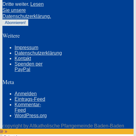
Dritte weiter.
Lesen
Sie unsere
Datenschutzerklärung.
Weitere
Impressum
Datenschutzerklärung
Kontakt
Spenden per
PayPal
Meta
Anmelden
Eintrags-Feed
Kommentar-
Feed
WordPress.org
copyright by Altkatholische Pfarrgemeinde Baden-Baden
te »