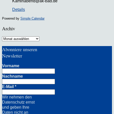
Kaminabend@ak-bad.de
Details
Powered by
Simple Calendar
Archiv
Archiv
Abonniere unseren
Newsletter
Vorname
Nachname
E-Mail
*
Wir nehmen den
Datenschutz ernst
und geben Ihre
Daten nicht an