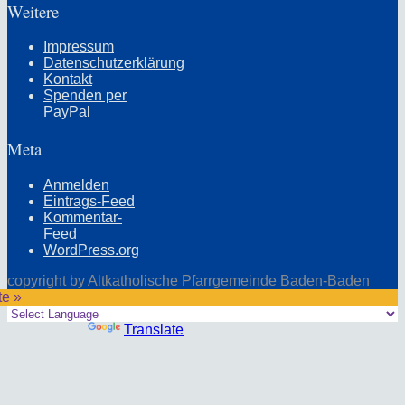
Weitere
Impressum
Datenschutzerklärung
Kontakt
Spenden per
PayPal
Meta
Anmelden
Eintrags-Feed
Kommentar-
Feed
WordPress.org
copyright by Altkatholische Pfarrgemeinde Baden-Baden
te »
Powered by
Translate