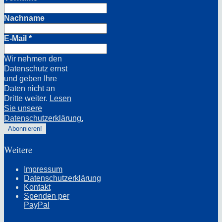
Nachname
E-Mail
*
Wir nehmen den
Datenschutz ernst
und geben Ihre
Daten nicht an
Dritte weiter.
Lesen
Sie unsere
Datenschutzerklärung.
Weitere
Impressum
Datenschutzerklärung
Kontakt
Spenden per
PayPal