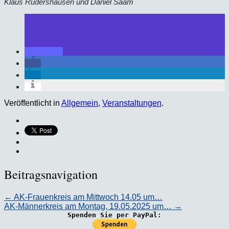
Klaus Rudershausen und Daniel Saam
Veröffentlicht in
Allgemein
,
Veranstaltungen
.
Beitragsnavigation
←
AK-Frauenkreis am Mittwoch 14.05 um…
AK-Männerkreis am Montag, 19.05.2025 um…
→
Spenden Sie per PayPal: