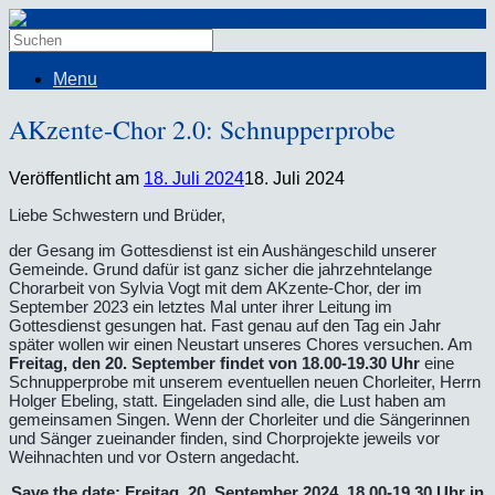
Menu
AKzente-Chor 2.0: Schnupperprobe
Veröffentlicht am
18. Juli 2024
18. Juli 2024
Liebe Schwestern und Brüder,
der Gesang im Gottesdienst ist ein Aushängeschild unserer
Gemeinde. Grund dafür ist ganz sicher die jahrzehntelange
Chorarbeit von Sylvia Vogt mit dem AKzente-Chor, der im
September 2023 ein letztes Mal unter ihrer Leitung im
Gottesdienst gesungen hat. Fast genau auf den Tag ein Jahr
später wollen wir einen Neustart unseres Chores versuchen. Am
Freitag, den 20. September findet von 18.00-19.30 Uhr
eine
Schnupperprobe mit unserem eventuellen neuen Chorleiter, Herrn
Holger Ebeling, statt. Eingeladen sind alle, die Lust haben am
gemeinsamen Singen. Wenn der Chorleiter und die Sängerinnen
und Sänger zueinander finden, sind Chorprojekte jeweils vor
Weihnachten und vor Ostern angedacht.
Save the date: Freitag, 20. September 2024, 18.00-19.30 Uhr in