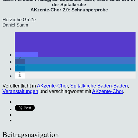
der Spitalkirche
AKzente-Chor 2.0: Schnupperprobe
Herzliche Grüße
Daniel Saam
Veröffentlicht in
AKzente-Chor
,
Spitalkirche Baden-Baden
,
Veranstaltungen
und verschlagwortet mit
AKzente-Chor
.
Beitragsnavigation