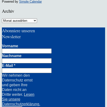
Powered by
Simple Calendar
Archiv
Archiv
Abonniere unseren
Newsletter
Vorname
Nachname
E-Mail
*
Wir nehmen den
Datenschutz ernst
und geben Ihre
Daten nicht an
Dritte weiter.
Lesen
Sie unsere
Datenschutzerklärung.