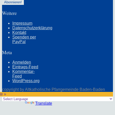
Weitere
Impressum
Datenschutzerklärung
Kontakt
Spenden per
PayPal
Meta
Anmelden
Eintrags-Feed
Kommentar-
Feed
WordPress.org
copyright by Altkatholische Pfarrgemeinde Baden-Baden
te »
Powered by
Translate