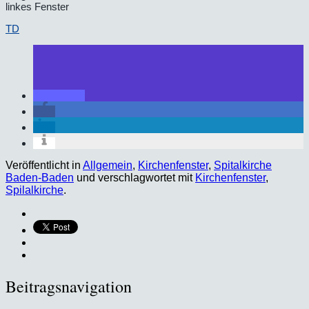
linkes Fenster
TD
Veröffentlicht in
Allgemein
,
Kirchenfenster
,
Spitalkirche
Baden-Baden
und verschlagwortet mit
Kirchenfenster
,
Spilalkirche
.
Beitragsnavigation