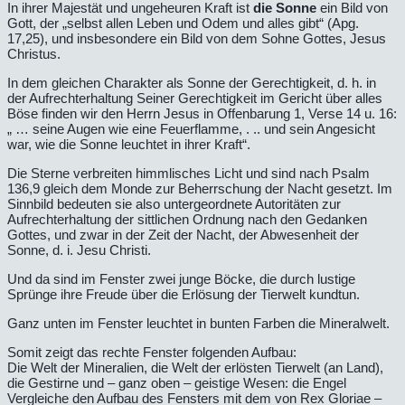
In ihrer Majestät und ungeheuren Kraft ist
die Sonne
ein Bild von
Gott, der „selbst allen Leben und Odem und alles gibt“ (Apg.
17,25), und insbesondere ein Bild von dem Sohne Gottes, Jesus
Christus.
In dem gleichen Charakter als Sonne der Gerechtigkeit, d. h. in
der Aufrechterhaltung Seiner Gerechtigkeit im Gericht über alles
Böse finden wir den Herrn Jesus in Offenbarung 1, Verse 14 u. 16:
„ … seine Augen wie eine Feuerflamme, . .. und sein Angesicht
war, wie die Sonne leuchtet in ihrer Kraft“.
Die Sterne verbreiten himmlisches Licht und sind nach Psalm
136,9 gleich dem Monde zur Beherrschung der Nacht gesetzt. Im
Sinnbild bedeuten sie also untergeordnete Autoritäten zur
Aufrechterhaltung der sittlichen Ordnung nach den Gedanken
Gottes, und zwar in der Zeit der Nacht, der Abwesenheit der
Sonne, d. i. Jesu Christi.
Und da sind im Fenster zwei junge Böcke, die durch lustige
Sprünge ihre Freude über die Erlösung der Tierwelt kundtun.
Ganz unten im Fenster leuchtet in bunten Farben die Mineralwelt.
Somit zeigt das rechte Fenster folgenden Aufbau:
Die Welt der Mineralien, die Welt der erlösten Tierwelt (an Land),
die Gestirne und – ganz oben – geistige Wesen: die Engel
Vergleiche den Aufbau des Fensters mit dem von Rex Gloriae –